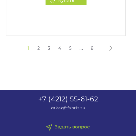
Купить
1
2
3
4
5
...
8
+7 (4212) 55-61-62
zakaz@fabris.su
Задать вопрос